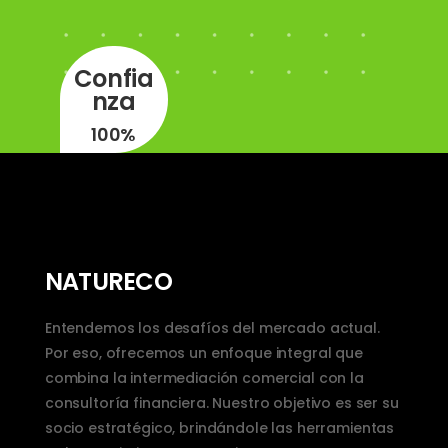
Confia
nza
100%
NATURECO
Entendemos los desafíos del mercado actual.
Por eso, ofrecemos un enfoque integral que
combina la intermediación comercial con la
consultoría financiera. Nuestro objetivo es ser su
socio estratégico, brindándole las herramientas