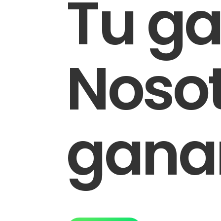
Tu ga
Noso
gan