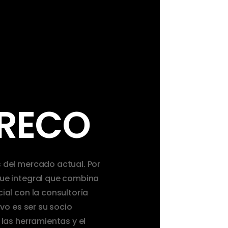
RECO
 del mercado actual. Por
ue integral que combina
ial con la consultoría
ivo es ser su socio
las herramientas y el