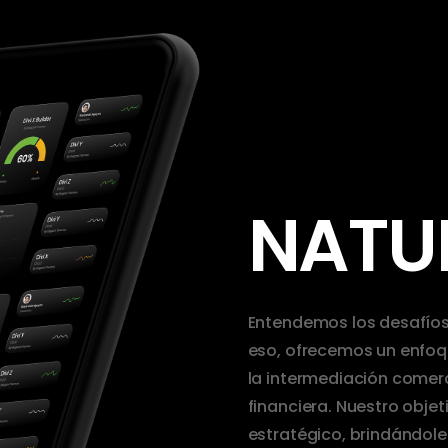
NATU
Entendemos los desafíos
eso, ofrecemos un enfoq
la intermediación comerc
financiera. Nuestro objet
estratégico, brindándole 