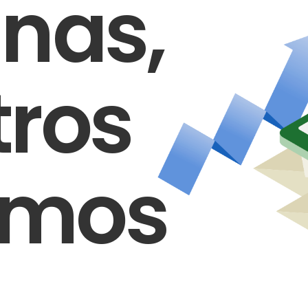
nas,
tros
amos