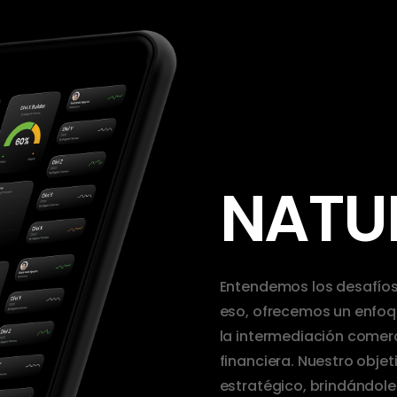
NATU
Entendemos los desafíos
eso, ofrecemos un enfoq
la intermediación comerc
financiera. Nuestro objet
estratégico, brindándole 