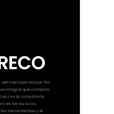
RECO
 del mercado actual. Por
ue integral que combina
ial con la consultoría
ivo es ser su socio
las herramientas y el