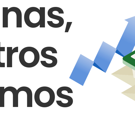
nas,
tros
amos