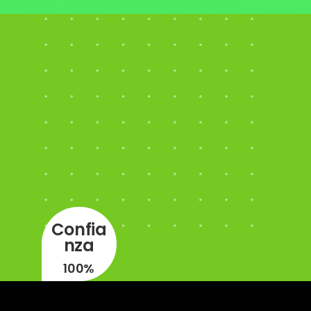
Confia
nza
100%