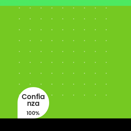
Confia
nza
100%