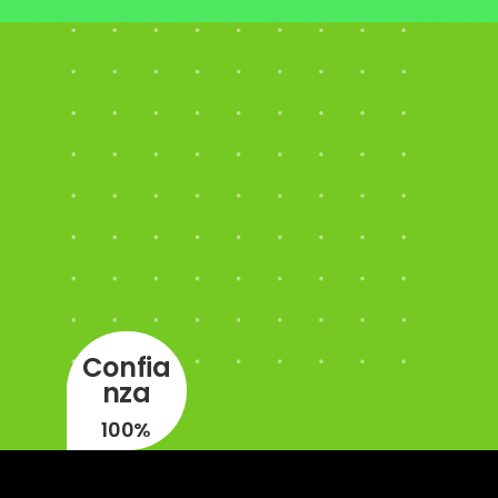
Confia
nza
100%